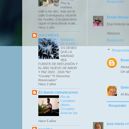
Responder
*Por la
mañana
salió a las diez, bajó por la
calle Guénégaud y recorrió
Emilio Manue
los muelles. Con paso lento,
siguió el Sena desde el alb...
Esa historia l
Hace 1 año
Abrazos
DULCINEAS
NAVIDAD
Responder
DE GIVRE
-
OS DESEO
Respuesta
QUE LA
NAVIDAD
Beat
SEA
FUENTE DE REFLEXIÓN Y
Ainss
EL AÑO NUEVO DE AMOR
Un ab
Y PAZ 2023 - 2024 *fin*
*Ceciely* *© Derechos
Reservados*
Hace 2 años
Gele
Es bueno comunicarnos
Al fi
Río de
Camalotes
(Mario
Responder
Corradini) -
Árbol de Sal
-
Hace 5 años
jose maria c