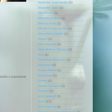
Alejandro Jodorowsky
(1)
Alejandro Sanz
(1)
Alex Rovira
(1)
Alfonsina Estorni
(1)
Alfonso Ussía
(1)
Alfredo Casas Gumiel
(1)
Alicia María Abatilli
(1)
Alina-6
(1)
Alma Inquieta
(1)
Alma Mateos Taborda
(1)
Aloe
(1)
AlvaroNeil-Biciclown
(1)
Alzheimer
(3)
Amaya Martín
(1)
Amazonas
(1)
xtraño o inquietante
Amelia
(1)
Amelia Valcárcel
(1)
Amistad
(1)
Amit Agarwall
(1)
Amor
(17)
Amor Secreto
(1)
Amparo Escarpa Fernández
(1)