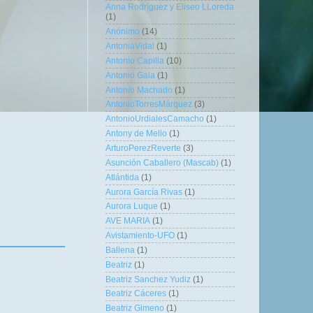
Anna Rodríguez y Eliseo LLoreda
(1)
Anónimo
(14)
AntoniaVidal
(1)
Antonio Capilla
(10)
Antonio Gala
(1)
Antonio Machado
(1)
AntonioTorresMárquez
(3)
AntonioUrdialesCamacho
(1)
Antony de Mello
(1)
ArturoPerezReverte
(3)
Asunción Caballero (Mascab)
(1)
Atlántida
(1)
Aurora García Rivas
(1)
Aurora Luque
(1)
AVE MARIA
(1)
Avistamiento-UFO
(1)
Ballena
(1)
Beatriz
(1)
Beatriz Sanchez Yudiz
(1)
Beatriz Cáceres
(1)
Beatriz Gimeno
(1)