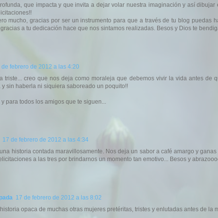
profunda, que impacta y que invita a dejar volar nuestra imaginación y así dibujar
licitaciones!!
iero mucho, gracias por ser un instrumento para que a través de tu blog puedas h
gracias a tu dedicación hace que nos sintamos realizadas. Besos y Dios te bendiga
 de febrero de 2012 a las 4:20
ia triste... creo que nos deja como moraleja que debemos vivir la vida antes de 
y sin haberla ni siquiera saboreado un poquito!!
i y para todos los amigos que te siguen...
17 de febrero de 2012 a las 4:34
e una historia contada maravillosamente. Nos deja un sabor a café amargo y ganas 
 Felicitaciones a las tres por brindarnos un momento tan emotivo... Besos y abrazooo
spada
17 de febrero de 2012 a las 8:02
historia opaca de muchas otras mujeres pretéritas, tristes y enlutadas antes de la