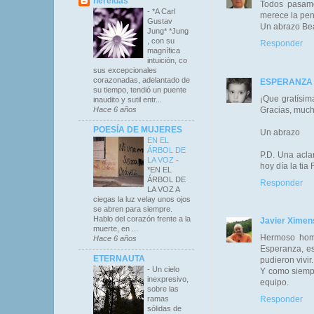
nereidas
Todos pasamo
-
*A Carl
merece la pena
Gustav
Un abrazo Bea
Jung* *Jung
, con su
Responder
magnífica
intuición, co
sus excepcionales
corazonadas, adelantado de
ESPERANZA
su tiempo, tendió un puente
¡Que gratísim
inaudito y sutil entr...
Gracias, much
Hace 6 años
POESÍA DE MUJERES
Un abrazo
EN EL
ÁRBOL DE
P.D. Una acla
LA VOZ
-
hoy día la tia
*EN EL
ÁRBOL DE
Responder
LA VOZ A
ciegas la luz velay unos ojos
se abren para siempre.
Hablo del corazón frente a la
Javier Ximen
muerte, en ...
Hermoso home
Hace 6 años
Esperanza, es
ETERNAUTA
pudieron vivir.
-
Un cielo
Y como siempr
inexpresivo,
equipo.
sobre las
ramas
Responder
sólidas de