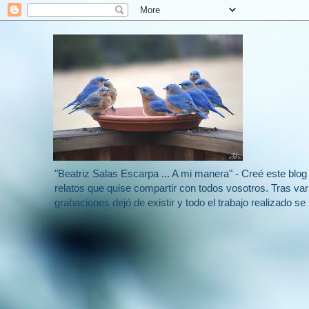
"Beatriz Salas Escarpa ... A mi manera" - Creé este blo
relatos que quise compartir con todos vosotros. Tras v
grabaciones dejó de existir y todo el trabajo realizado s