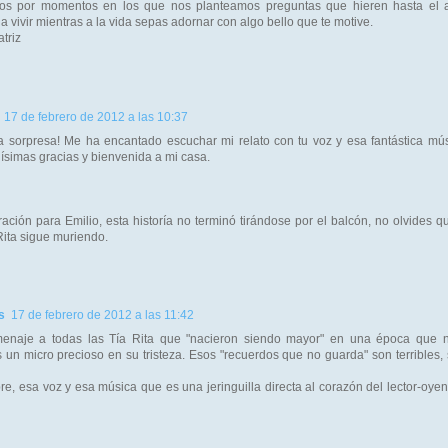
s por momentos en los que nos planteamos preguntas que hieren hasta el a
 vivir mientras a la vida sepas adornar con algo bello que te motive.
triz
17 de febrero de 2012 a las 10:37
a sorpresa! Me ha encantado escuchar mi relato con tu voz y esa fantástica m
ísimas gracias y bienvenida a mi casa.
ración para Emilio, esta historía no terminó tirándose por el balcón, no olvides q
 Rita sigue muriendo.
s
17 de febrero de 2012 a las 11:42
naje a todas las Tía Rita que "nacieron siendo mayor" en una época que nu
 un micro precioso en su tristeza. Esos "recuerdos que no guarda" son terribles, 
e, esa voz y esa música que es una jeringuilla directa al corazón del lector-oyen