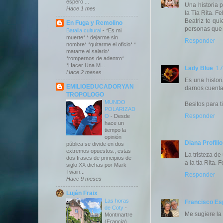
espero ...
Una historia 
Hace 1 mes
la Tía Rita. Fe
Beatriz te qu
En Fuga y Remolino
personas que 
Batalla cultural
-
*Es mi
muerte* * dejarme sin
Responder
nombre* *quitarme el oficio* *
matarte el salario*
*rompernos de adentro*
*Hacer Una M...
Lady Blue
17
Hace 2 meses
Es una histor
EMILIOEDUCADORYAN
darnos cuenta 
TROPOLOGO
MUNDO
Besitos para t
POLARIZAD
Responder
O
-
Desde
hace un
tiempo la
opinión
Diana Profilio
pública se divide en dos
extremos opuestos., estas
La tristeza d
dos frases de principios de
a la tía Rita.
siglo XX dichas por Mark
Twain...
Responder
Hace 9 meses
Luján Fraix
Las horas
Francisco E
de Coty
-
Me sugiere la 
Montmartre
(Francia)