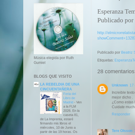
Esperanza Te
Publicado por
http://elmicrorrelati
showComment=13283
Publicado por
Beatriz
Música elegida por Ruth
Etiquetas:
EsperanzaT
Gumiel
28 comentarios
BLOGS QUE VISITO
LA REBELDIA DE UNA
Unknown
17 
CINCUENTAÑERA
Increible text
Feria del
mejor dicho .
Libro de
¿Como estas B
Madrid
-
Ven
a la FLM
Cuidate mucho
2026. En la
Responder
caseta 81,
de La Imprenta, estaré
firmando mis libros el
miércoles, 10 de Junio a
Tere Olsson
partir de las 19 horas. Os