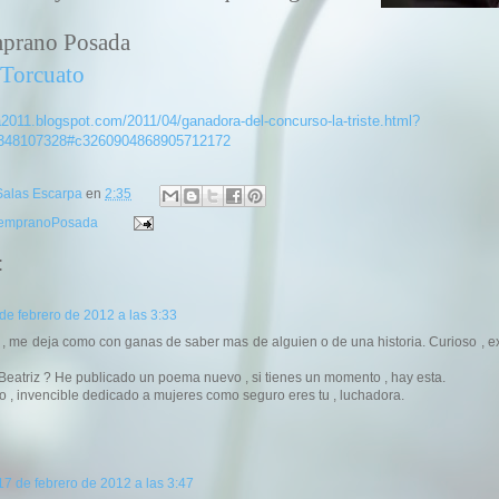
mprano Posada
Torcuato
sta2011.blogspot.com/2011/04/ganadora-del-concurso-la-triste.html?
48107328#c3260904868905712172
 Salas Escarpa
en
2:35
empranoPosada
:
de febrero de 2012 a las 3:33
o , me deja como con ganas de saber mas de alguien o de una historia. Curioso , e
eatriz ? He publicado un poema nuevo , si tienes un momento , hay esta.
 , invencible dedicado a mujeres como seguro eres tu , luchadora.
17 de febrero de 2012 a las 3:47