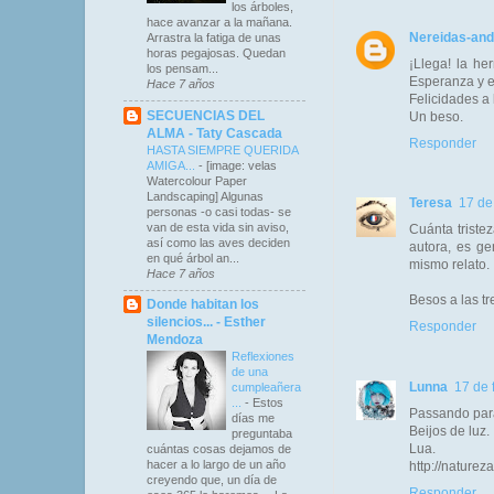
los árboles,
hace avanzar a la mañana.
Nereidas-and
Arrastra la fatiga de unas
horas pegajosas. Quedan
¡Llega! la he
los pensam...
Esperanza y en
Hace 7 años
Felicidades a l
SECUENCIAS DEL
Un beso.
ALMA - Taty Cascada
Responder
HASTA SIEMPRE QUERIDA
AMIGA...
-
[image: velas
Watercolour Paper
Landscaping] Algunas
Teresa
17 de
personas -o casi todas- se
van de esta vida sin aviso,
Cuánta tristez
así como las aves deciden
autora, es ge
en qué árbol an...
mismo relato.
Hace 7 años
Besos a las tr
Donde habitan los
silencios... - Esther
Responder
Mendoza
Reflexiones
de una
Lunna
17 de 
cumpleañera
...
-
Estos
Passando par
días me
Beijos de luz.
preguntaba
Lua.
cuántas cosas dejamos de
hacer a lo largo de un año
http://nature
creyendo que, un día de
Responder