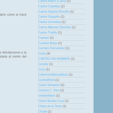
Carlos Arturo (Caco)
(1)
Carlos Casellas
(1)
Carlos Gabriel Revollo
(1)
tarlo como la hace
Carlos Gargallo
(1)
Carlos Gorostiza
(1)
Carlos Manuel Sánchez
(1)
Carlos Trujillo
(1)
Carmen
(1)
Carmen Borja
(1)
Carmen Fernandez
(1)
 felicitaciones a la
Carta
(3)
slada al centro del
CARTAS SIN NOMBRE
(1)
Ceciely
(1)
Cecy
(1)
CeferinoOtálora(Mos)
(1)
CentralPark
(1)
Cesar Sempere
(2)
Charles C. Finn
(1)
charlyelduro
(1)
Charo Bustos Cruz
(1)
Chelo de la Torre
(1)
Chiste
(1)