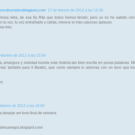
resdeartabroblogpost,com
17 de febrero de 2012 a las 15:39
rmosa letra, de esa tía Rita que todos hemos tenido; pero yo no he sabido con
 tu voz, tu voz entrañable y cálida, merece el más caluroso aplauso.
as tres.
 febrero de 2012 a las 15:54
a, amargura y soledad inunda esta historia tan bien escrita en pocas palabras. Mis
nial; también para ti Beatriz, que como siempre lo adornas con un tono que tra
es.
febrero de 2012 a las 16:00
a desejar um bom final de semana.
zadeluanegra.blogspot.com/