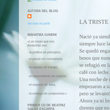
AUTORA DEL BLOG
LA TRISTE
Ver todo mi perfil
MAHATMA GANDHI
Nació ya siend
«Las cosas que nos
siempre luce l
destruirán son:
Se quedó engan
-
la política sin principios,
besos que nunc
-
el placer sin consciencia,
se refugió en l
-
la riqueza sin trabajo,
café con leche
-
el conocimiento sin carácter,
Una noche de 
-
el negocio sin ética,
empezaron a sa
pero se levant
-
la entrega sin compromiso.»
Ahora ya ni lo
PRIMER CD DE BEATRIZ
dientes que no
SALAS ESCARPA