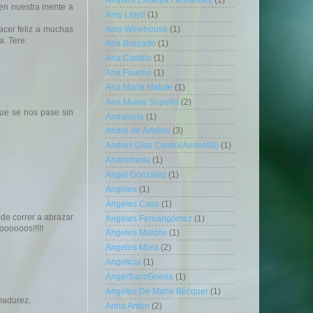
 en nuestra mente a
Amy Lloyd
(1)
Amy Winehouse
(1)
acer feliz a muchas
. Tere.
Ana Bragado
(1)
Ana Castillo
(1)
Ana Faucha
(1)
Ana María Matute
(1)
Ana Muela Sopeña
(2)
que se nos pase sin
Andalucía
(1)
André de Ártabro
(3)
Andrés Díaz Castro(Andestdi)
(1)
Andrómeda
(1)
Angel González
(1)
Angeles
(1)
Ángeles Caso
(1)
de correr a abrazar
Angeles Fernangómez
(1)
oooooos!!!!!
Angeles Marcos
(1)
Angeles Mora
(2)
Angelical
(1)
AngelSanzGoena
(1)
Angelus De Marie Bécquer
(1)
 madurez.
Anna Antón
(2)