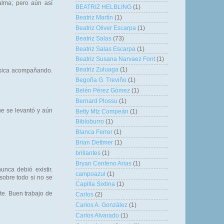
lma; pero aún así
BEATRIZ HELBLING
(1)
Beatriz Martín
(1)
Beatriz Oliver Escarpa
(1)
Beatriz Salas
(73)
Beatriz Salas Escarpa
(1)
Beatriz Susana Narvaez Font
(1)
Beatriz Zuluaga
(1)
úsica acompañando.
Begoña G. Treviño
(1)
Belén Pérez Gómez
(1)
Bernard Plossu
(1)
ue se levantó y aún
Betty Mtz Compeán
(1)
Bibloburro
(1)
Blanca Ferrer
(1)
Brian Dettmer
(1)
brillantes
(1)
Bryan Centeno Arias
(1)
nca debió existir.
campoazul
(1)
sobre todo si no se
Capilla Sixtina
(1)
te. Buen trabajo de
Carlos
(2)
Carlos A. González
(1)
Carlos Alvarado
(1)