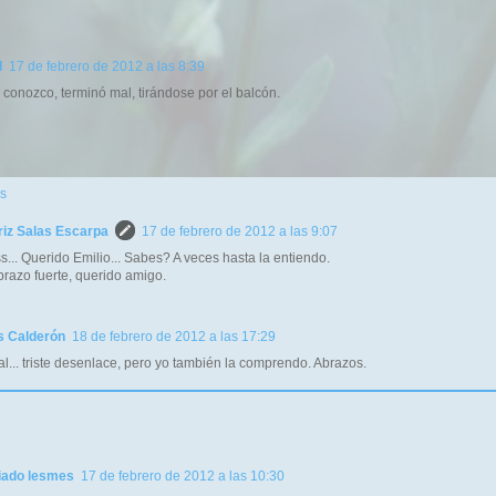
l
17 de febrero de 2012 a las 8:39
a conozco, terminó mal, tirándose por el balcón.
s
riz Salas Escarpa
17 de febrero de 2012 a las 9:07
s... Querido Emilio... Sabes? A veces hasta la entiendo.
razo fuerte, querido amigo.
s Calderón
18 de febrero de 2012 a las 17:29
nal... triste desenlace, pero yo también la comprendo. Abrazos.
riado lesmes
17 de febrero de 2012 a las 10:30